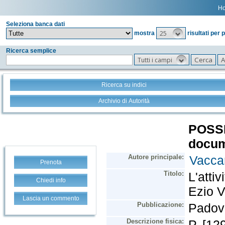
H
Seleziona banca dati
25
mostra
risultati per 
Ricerca semplice
Tutti i campi
Ricerca su indici
Archivio di Autorità
Prenota
Chiedi info
Lascia un commento