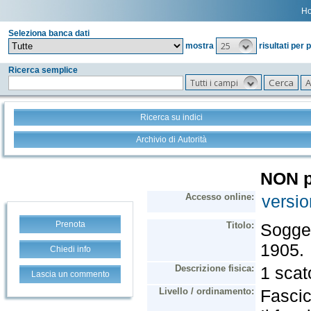
H
Seleziona banca dati
25
mostra
risultati per 
Ricerca semplice
Tutti i campi
Ricerca su indici
Archivio di Autorità
Prenota
Chiedi info
Lascia un commento