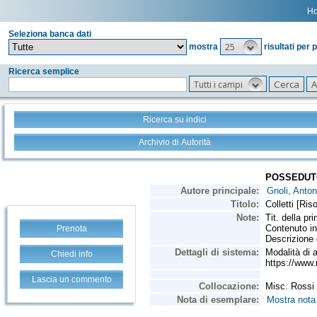
H
Seleziona banca dati
25
mostra
risultati per 
Ricerca semplice
Tutti i campi
Ricerca su indici
Archivio di Autorità
Prenota
Chiedi info
Lascia un commento