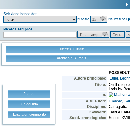
H
Seleziona banca dati
25
mostra
risultati per 
Ricerca semplice
Tutti i campi
Ricerca su indici
Archivio di Autorità
Prenota
Chiedi info
Lascia un commento