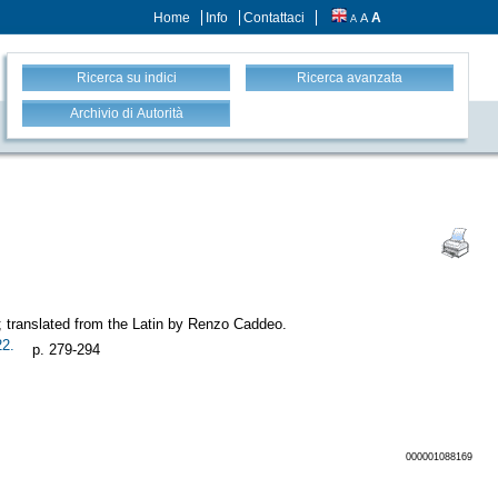
Home
Info
Contattaci
A
A
A
Ricerca su indici
Ricerca avanzata
Archivio di Autorità