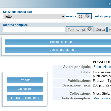
H
Seleziona banca dati
25
mostra
risultati per 
Ricerca semplice
Tutti i campi
Ricerca su indici
Archivio di Autorità
Prenota
Chiedi info
Lascia un commento