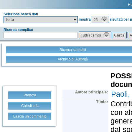
H
Seleziona banca dati
25
mostra
risultati per 
Ricerca semplice
Tutti i campi
Ricerca su indici
Archivio di Autorità
Prenota
Chiedi info
Lascia un commento