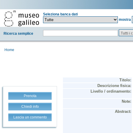
Seleziona banca dati
mostra
Tutti i
Ricerca semplice
Home
Prenota
Chiedi info
Lascia un commento