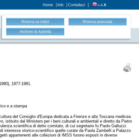
Home
Info
Contattaci
A
A
A
Ricerca su indici
Ricerca avanzata
Archivio di Autorità