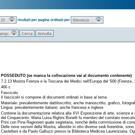
25
Rilevanza
risultati per pagina ordinati per
 campi