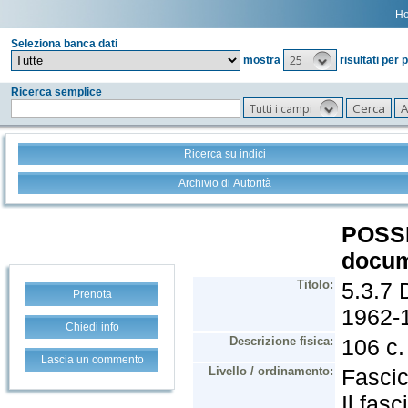
H
Seleziona banca dati
25
mostra
risultati per 
Ricerca semplice
Tutti i campi
Ricerca su indici
Archivio di Autorità
Prenota
Chiedi info
Lascia un commento