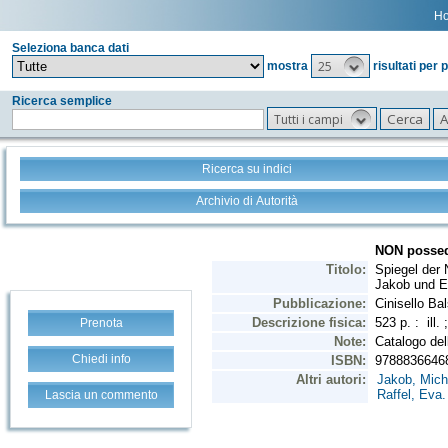
H
Seleziona banca dati
25
mostra
risultati per 
Ricerca semplice
Tutti i campi
Ricerca su indici
Archivio di Autorità
Prenota
Chiedi info
Lascia un commento