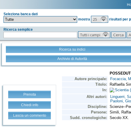
H
Seleziona banca dati
25
mostra
risultati per 
Ricerca semplice
Tutti i campi
Ricerca su indici
Archivio di Autorità
Prenota
Chiedi info
Lascia un commento