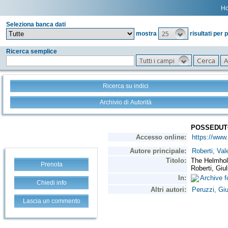
H
Seleziona banca dati
25
mostra
risultati per 
Ricerca semplice
Tutti i campi
Ricerca su indici
Archivio di Autorità
Prenota
Chiedi info
Lascia un commento