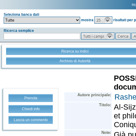
H
Seleziona banca dati
25
mostra
risultati per 
Ricerca semplice
Tutti i campi
Ricerca su indici
Archivio di Autorità
Prenota
Chiedi info
Lascia un commento