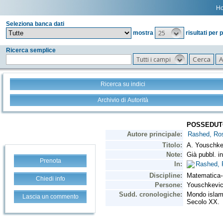
H
Seleziona banca dati
25
mostra
risultati per 
Ricerca semplice
Tutti i campi
Ricerca su indici
Archivio di Autorità
Prenota
Chiedi info
Lascia un commento