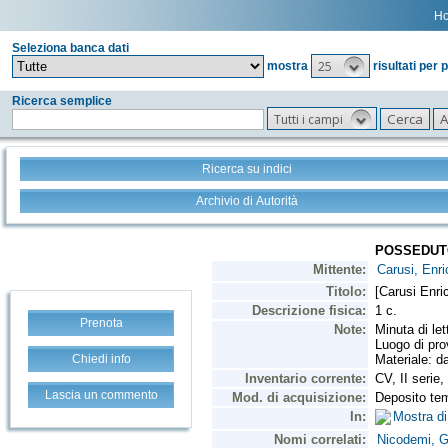
H
Seleziona banca dati
25
mostra
risultati per 
Ricerca semplice
Tutti i campi
Ricerca su indici
Archivio di Autorità
Prenota
Chiedi info
Lascia un commento