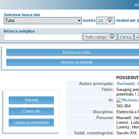
H
Seleziona banca dati
25
mostra
risultati per 
Ricerca semplice
Tutti i campi
Ricerca su indici
Archivio di Autorità
Prenota
Chiedi info
Lascia un commento