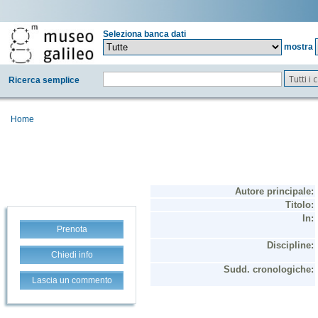
Seleziona banca dati
mostra
Tutti i
Ricerca semplice
Home
Prenota
Chiedi info
Lascia un commento