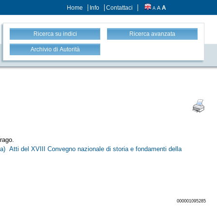
Home
Info
Contattaci
A
A
A
Ricerca su indici
Ricerca avanzata
Archivio di Autorità