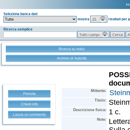
H
Seleziona banca dati
25
mostra
risultati per 
Ricerca semplice
Tutti i campi
Ricerca su indici
Archivio di Autorità
Prenota
Chiedi info
Lascia un commento