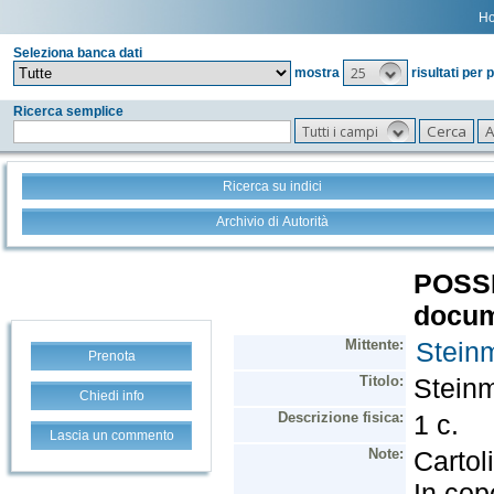
H
Seleziona banca dati
25
mostra
risultati per 
Ricerca semplice
Tutti i campi
Ricerca su indici
Archivio di Autorità
Prenota
Chiedi info
Lascia un commento