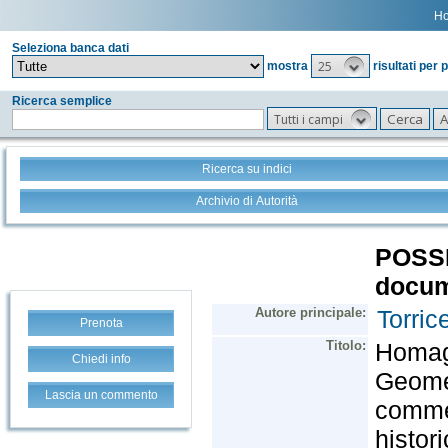
H
Seleziona banca dati
25
mostra
risultati per 
Ricerca semplice
Tutti i campi
Ricerca su indici
Archivio di Autorità
Prenota
Chiedi info
Lascia un commento