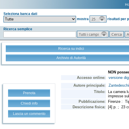
H
Seleziona banca dati
25
mostra
risultati per 
Ricerca semplice
Tutti i campi
Ricerca su indici
Archivio di Autorità
Prenota
Chiedi info
Lascia un commento