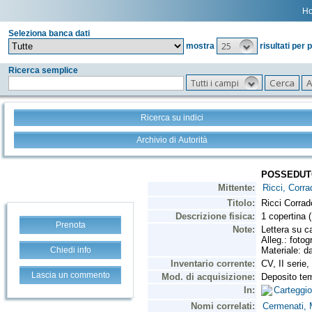
H
Seleziona banca dati
25
mostra
risultati per 
Ricerca semplice
Tutti i campi
Ricerca su indici
Archivio di Autorità
Prenota
Chiedi info
Lascia un commento