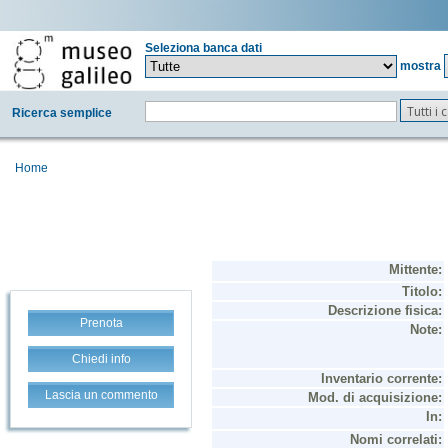
Seleziona banca dati
mostra
Tutti i
Ricerca semplice
Home
Prenota
Chiedi info
Lascia un commento