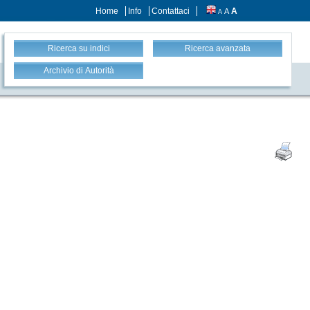
Home
Info
Contattaci
A
A
A
Ricerca su indici
Ricerca avanzata
Archivio di Autorità