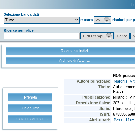
H
Seleziona banca dati
25
mostra
risultati per 
Ricerca semplice
Tutti i campi
Ricerca su indici
Archivio di Autorità
Prenota
Chiedi info
Lascia un commento