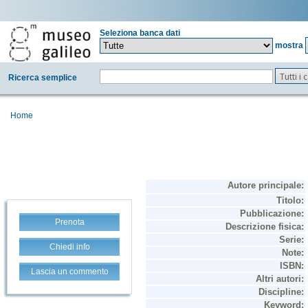
Seleziona banca dati
mostra
Tutti i
Ricerca semplice
Home
Prenota
Chiedi info
Lascia un commento