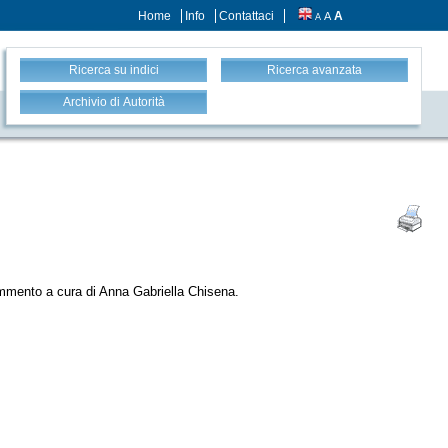
Home
Info
Contattaci
A
A
A
Ricerca su indici
Ricerca avanzata
Archivio di Autorità