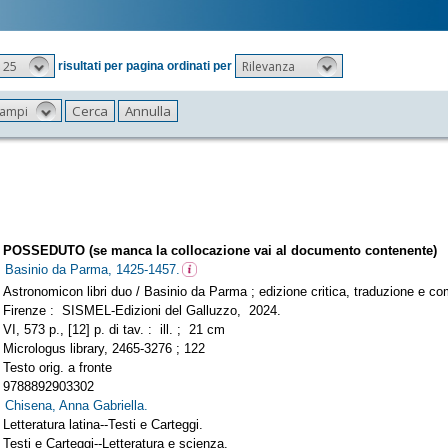
25
Rilevanza
risultati per pagina ordinati per
 campi