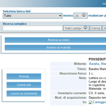
H
Seleziona banca dati
25
mostra
risultati per 
Ricerca semplice
Tutti i campi
Ricerca su indici
Archivio di Autorità
Prenota
Chiedi info
Lascia un commento