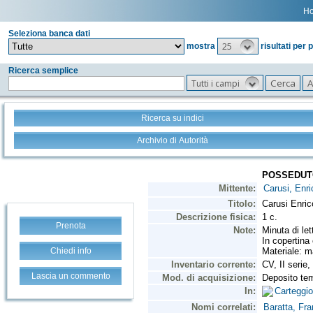
H
Seleziona banca dati
25
mostra
risultati per 
Ricerca semplice
Tutti i campi
Ricerca su indici
Archivio di Autorità
Prenota
Chiedi info
Lascia un commento