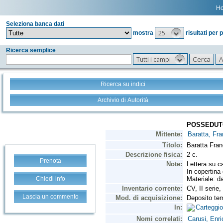
H
Seleziona banca dati
25
mostra
risultati per 
Ricerca semplice
Tutti i campi
Ricerca su indici
Archivio di Autorità
Prenota
Chiedi info
Lascia un commento