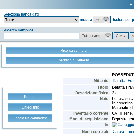
H
Seleziona banca dati
25
mostra
risultati per 
Ricerca semplice
Tutti i campi
Ricerca su indici
Archivio di Autorità
Prenota
Chiedi info
Lascia un commento