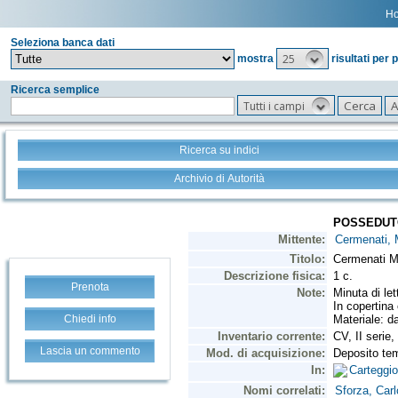
H
Seleziona banca dati
25
mostra
risultati per 
Ricerca semplice
Tutti i campi
Ricerca su indici
Archivio di Autorità
Prenota
Chiedi info
Lascia un commento