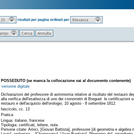
25
Rilevanza
risultati per pagina ordinati per
 campi