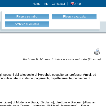
Home
Info
Contattaci
A
A
A
Ricerca su indici
Ricerca avanzata
Archivio di Autorità