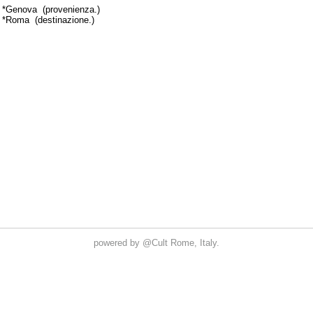
powered by
@Cult
Rome, Italy.