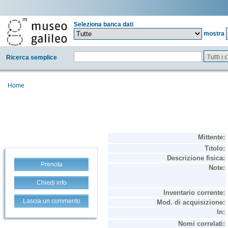
Seleziona banca dati
mostra
Tutti i
Ricerca semplice
Home
Prenota
Chiedi info
Lascia un commento