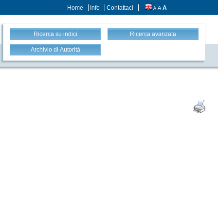
Home
Info
Contattaci
A
A
A
Ricerca su indici
Ricerca avanzata
Archivio di Autorità