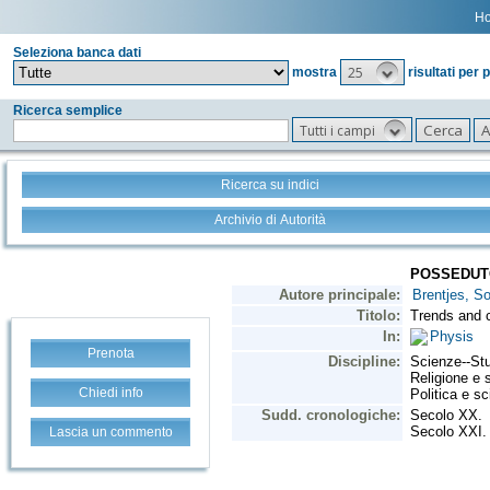
H
Seleziona banca dati
25
mostra
risultati per 
Ricerca semplice
Tutti i campi
Ricerca su indici
Archivio di Autorità
Prenota
Chiedi info
Lascia un commento