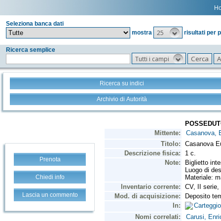
H
Seleziona banca dati
25
mostra
risultati per 
Ricerca semplice
Tutti i campi
Ricerca su indici
Archivio di Autorità
Prenota
Chiedi info
Lascia un commento