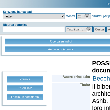
H
Seleziona banca dati
25
mostra
risultati per 
Ricerca semplice
Tutti i campi
Ricerca su indici
Archivio di Autorità
Prenota
Chiedi info
Lascia un commento