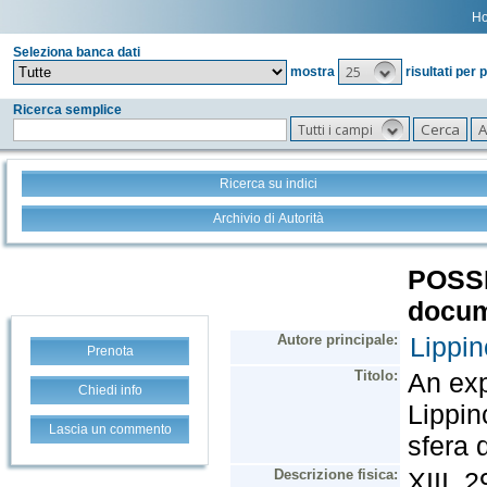
H
Seleziona banca dati
25
mostra
risultati per 
Ricerca semplice
Tutti i campi
Ricerca su indici
Archivio di Autorità
Prenota
Chiedi info
Lascia un commento