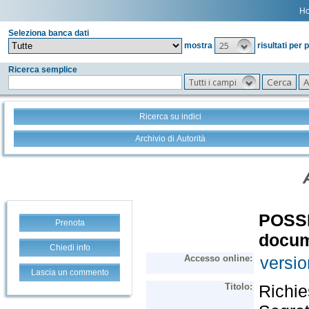
H
Seleziona banca dati
25
mostra
risultati per 
Ricerca semplice
Tutti i campi
Ricerca su indici
Archivio di Autorità
Prenota
Chiedi info
Lascia un commento