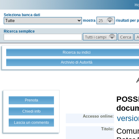
H
Seleziona banca dati
25
mostra
risultati per 
Ricerca semplice
Tutti i campi
Ricerca su indici
Archivio di Autorità
Prenota
Chiedi info
Lascia un commento