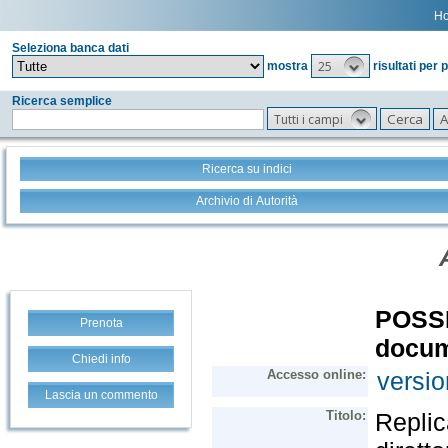
H
Seleziona banca dati
25
mostra
risultati per 
Ricerca semplice
Tutti i campi
Ricerca su indici
Archivio di Autorità
Prenota
Chiedi info
Lascia un commento