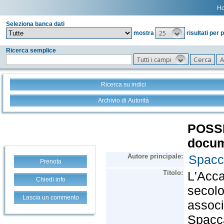
H
Seleziona banca dati
25
mostra
risultati per 
Ricerca semplice
Tutti i campi
Ricerca su indici
Archivio di Autorità
Prenota
Chiedi info
Lascia un commento