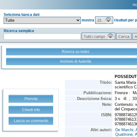
H
Seleziona banca dati
25
mostra
risultati per 
Ricerca semplice
Tutti i campi
Ricerca su indici
Archivio di Autorità
Prenota
Chiedi info
Lascia un commento