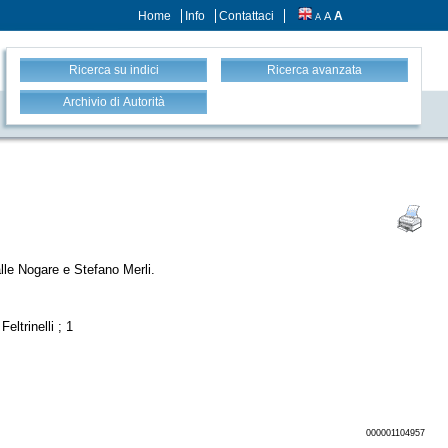
Home
Info
Contattaci
A
A
A
Ricerca su indici
Ricerca avanzata
Archivio di Autorità