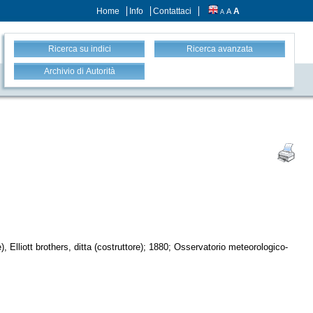
Home
Info
Contattaci
A
A
A
Ricerca su indici
Ricerca avanzata
Archivio di Autorità