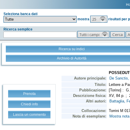
H
Seleziona banca dati
25
mostra
risultati per 
Ricerca semplice
Tutti i campi
Ricerca su indici
Archivio di Autorità
Prenota
Chiedi info
Lascia un commento