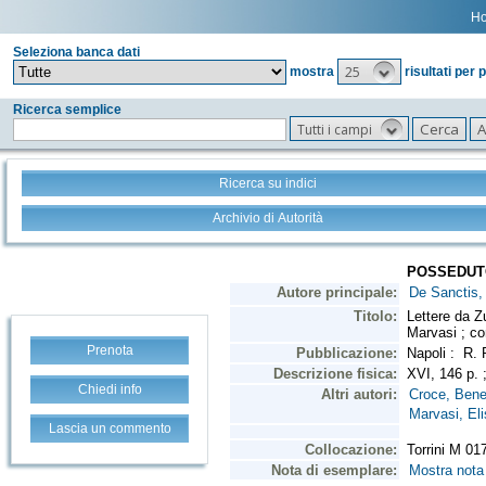
H
Seleziona banca dati
25
mostra
risultati per 
Ricerca semplice
Tutti i campi
Ricerca su indici
Archivio di Autorità
Prenota
Chiedi info
Lascia un commento