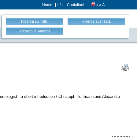
Home
Info
Contattaci
A
A
A
Ricerca su indici
Ricerca avanzata
Archivio di Autorità