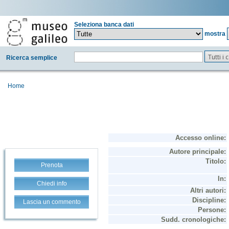
Seleziona banca dati
mostra
Tutti i
Ricerca semplice
Home
Prenota
Chiedi info
Lascia un commento