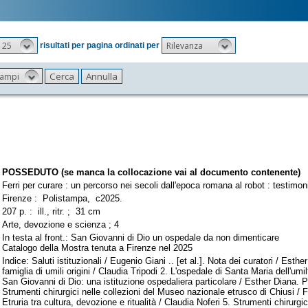
25
Rilevanza
risultati per pagina ordinati per
 campi