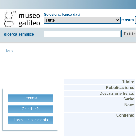
Seleziona banca dati
mostra
Tutti i
Ricerca semplice
Home
Prenota
Chiedi info
Lascia un commento