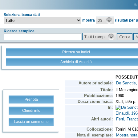
H
Seleziona banca dati
25
mostra
risultati per 
Ricerca semplice
Tutti i campi
Ricerca su indici
Archivio di Autorità
Prenota
Chiedi info
Lascia un commento