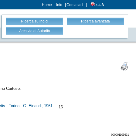
Home
Info
Contattaci
A
A
A
Ricerca su indici
Ricerca avanzata
Archivio di Autorità