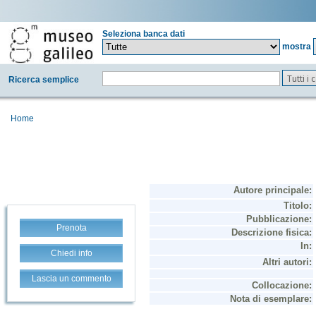
Seleziona banca dati
mostra
Tutti i
Ricerca semplice
Home
Prenota
Chiedi info
Lascia un commento