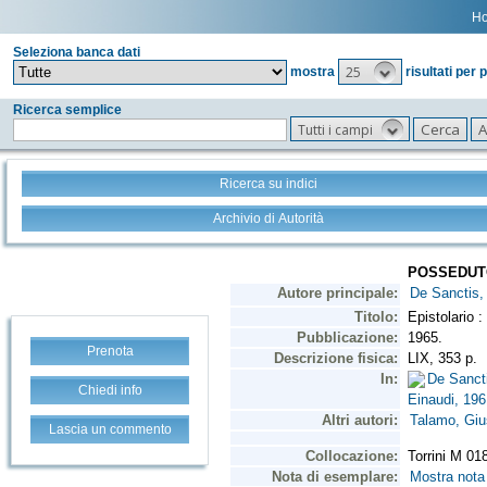
H
Seleziona banca dati
25
mostra
risultati per 
Ricerca semplice
Tutti i campi
Ricerca su indici
Archivio di Autorità
Prenota
Chiedi info
Lascia un commento